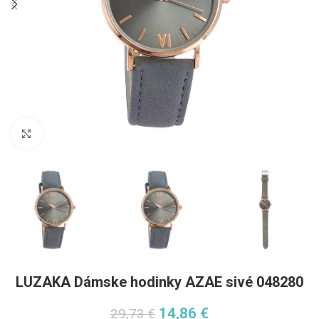
Pre zväčšenie kliknite
LUZAKA Dámske hodinky AZAE sivé 048280
14,86
€
29,73
€