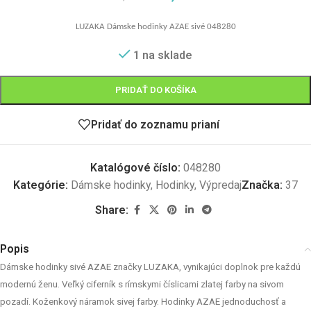
LUZAKA Dámske hodinky AZAE
sivé
048280
1 na sklade
PRIDAŤ DO KOŠÍKA
Pridať do zoznamu prianí
Katalógové číslo:
048280
Kategórie:
Dámske hodinky
,
Hodinky
,
Výpredaj
Značka:
37
Share:
Popis
Dámske hodinky sivé AZAE značky LUZAKA, vynikajúci doplnok pre každú
modernú ženu. Veľký ciferník s rímskymi číslicami zlatej farby na sivom
pozadí. Koženkový náramok sivej farby. Hodinky AZAE jednoduchosť a