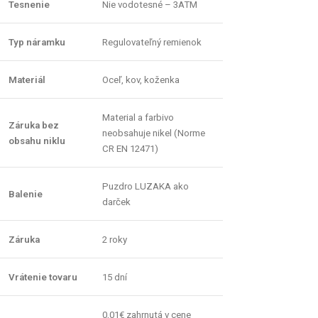
Tesnenie
Nie vodotesné – 3ATM
Typ náramku
Regulovateľný remienok
Materiál
Oceľ, kov, koženka
Material a farbivo
Záruka bez
neobsahuje nikel (Norme
obsahu niklu
CR EN 12471)
Puzdro LUZAKA ako
Balenie
darček
Záruka
2 roky
Vrátenie tovaru
15 dní
0,01€ zahrnutá v cene