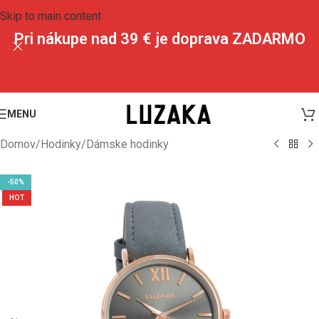
Skip to main content
Pri nákupe nad 39 € je doprava ZADARMO
MENU
Domov
/
Hodinky
/
Dámske hodinky
-50%
HOT