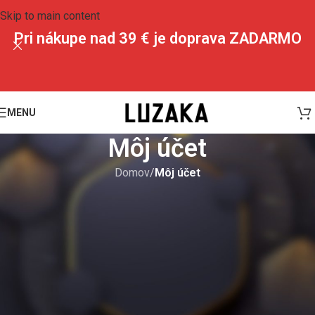
Skip to main content
Pri nákupe nad 39 € je doprava ZADARMO
MENU
Môj účet
Domov
/
Môj účet
egistrovať sa
-mailová adresa
*
kaz na nastavenie nového hesla bude odoslaný na váš email.