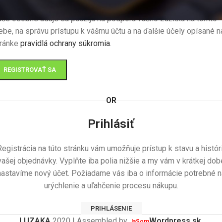
še osobné údaje sa použijú na podporu vášho zážitku na tomto
be, na správu prístupu k vášmu účtu a na ďalšie účely opísané n
tránke
pravidlá ochrany súkromia
.
REGISTROVAŤ SA
OR
Prihlásiť
Registrácia na túto stránku vám umožňuje prístup k stavu a históri
vašej objednávky. Vyplňte iba polia nižšie a my vám v krátkej dob
nastavíme nový účet. Požiadame vás iba o informácie potrebné n
urýchlenie a uľahčenie procesu nákupu.
PRIHLÁSENIE
LUZAKA
2020 | Assembled by
Wordpress.sk
.
JaSom