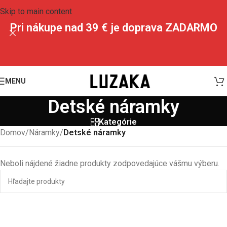
Skip to main content
Pri nákupe nad 39 € je doprava ZADARMO
MENU
Detské náramky
Kategórie
Domov
/
Náramky
/
Detské náramky
Neboli nájdené žiadne produkty zodpovedajúce vášmu výberu.