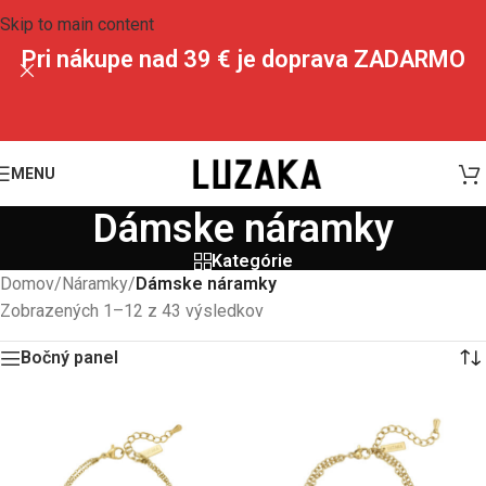
Skip to main content
Pri nákupe nad 39 € je doprava ZADARMO
MENU
Dámske náramky
Kategórie
Domov
/
Náramky
/
Dámske náramky
Zobrazených 1–12 z 43 výsledkov
Bočný panel