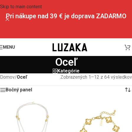
Skip to main content
Pri nákupe nad 39 € je doprava ZADARMO
MENU
Oceľ
Kategórie
Domov
/
Oceľ
Zobrazených 1–12 z 64 výsledkov
Bočný panel