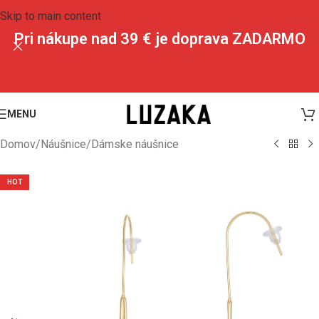
Skip to main content
Pri nákupe nad 39 € je doprava ZADARMO
MENU
Domov
/
Náušnice
/
Dámske náušnice
HOT