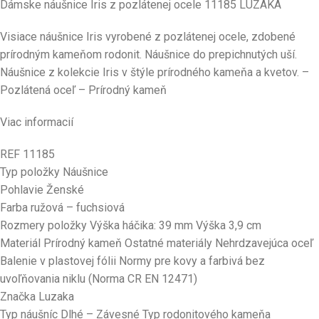
Dámske náušnice Iris z pozlátenej ocele 11185 LUZAKA
Visiace náušnice Iris vyrobené z pozlátenej ocele, zdobené
prírodným kameňom rodonit. Náušnice do prepichnutých uší.
Náušnice z kolekcie Iris v štýle prírodného kameňa a kvetov. –
Pozlátená oceľ – Prírodný kameň
Viac informacií
REF 11185
Typ položky Náušnice
Pohlavie Ženské
Farba ružová – fuchsiová
Rozmery položky Výška háčika: 39 mm Výška 3,9 cm
Materiál Prírodný kameň Ostatné materiály Nehrdzavejúca oceľ
Balenie v plastovej fólii Normy pre kovy a farbivá bez
uvoľňovania niklu (Norma CR EN 12471)
Značka Luzaka
Typ náušníc Dlhé – Závesné Typ rodonitového kameňa