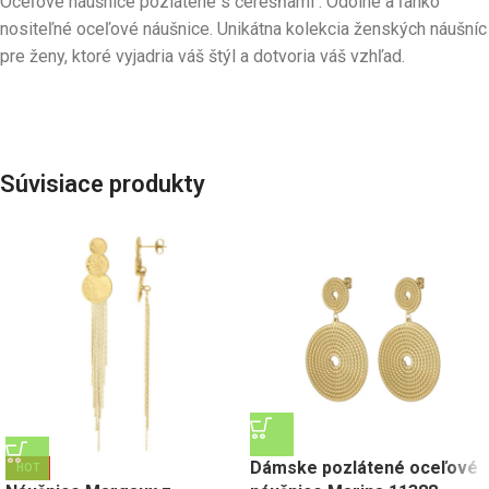
Oceľové náušnice pozlátené s čerešňami : Odolné a ľahko
nositeľné oceľové náušnice. Unikátna kolekcia ženských náušníc
pre ženy, ktoré vyjadria váš štýl a dotvoria váš vzhľad.
Súvisiace produkty
Dámske pozlátené oceľové
HOT