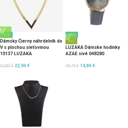
-30%
-50%
Dámsky Čierny náhrdelník do
HOT
V s plochou sieťovinou
LUZAKA Dámske hodinky
10137 LUZAKA
AZAE sivé 048280
22,96
€
14,86
€
32,80
€
29,73
€