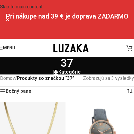
Skip to main content
Pri nákupe nad 39 € je doprava ZADARMO
MENU
37
Kategórie
Domov
/
Produkty so značkou “37”
Zobrazujú sa 3 výsledky
Bočný panel