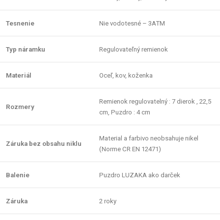
Tesnenie
Nie vodotesné – 3ATM
Typ náramku
Regulovateľný remienok
Materiál
Oceľ, kov, koženka
Remienok regulovatelný : 7 dierok , 22,5
Rozmery
cm, Puzdro : 4 cm
Material a farbivo neobsahuje nikel
Záruka bez obsahu niklu
(Norme CR EN 12471)
Balenie
Puzdro LUZAKA ako darček
Záruka
2 roky