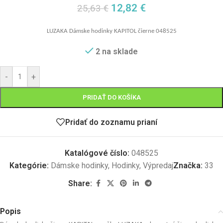
12,82
€
25,63
€
LUZAKA Dámske hodinky KAPITOL
č
ierne 048525
2 na sklade
-
+
PRIDAŤ DO KOŠÍKA
Pridať do zoznamu prianí
Katalógové číslo:
048525
Kategórie:
Dámske hodinky
,
Hodinky
,
Výpredaj
Značka:
33
Share:
Popis