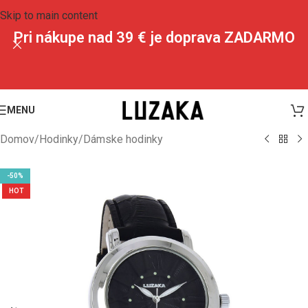
Skip to main content
Pri nákupe nad 39 € je doprava ZADARMO
MENU
Domov
/
Hodinky
/
Dámske hodinky
-50%
HOT