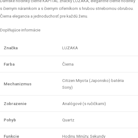
Dámske hodinky čierne KAPITAL značky LUZAKA, elegantné čierne hodinky
s čiernym náramkom a s čiernym ciferníkom s hrubou striebornou obrubou.
Čierna elegancia a jednoduchosť pre každú ženu.
Doplňujúce informácie
Značka
LUZAKA
Farba
Čierna
Citizen Miyota (Japonsko) batéria
Mechanizmus
Sony)
Zobrazenie
Analógové (s ručičkami)
Pohyb
Quartz
Funkcie
Hodiny, Minúty, Sekundy