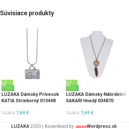
Súvisiace produkty
-50%
-50%
LUZAKA Dámsky Prívesok
LUZAKA Dámsky Náhrdelník
KATIA Strieborný 013448
SAKARI Hnedý 034870
7,69
€
7,69
€
15,38
€
15,38
€
LUZAKA
2020 | Assembled by
Wordpress.sk
.
JaSom