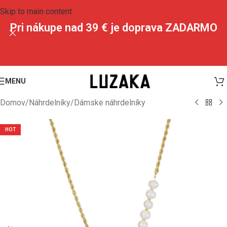
Skip to main content
Pri nákupe nad 39 € je doprava ZADARMO
MENU
Domov
/
Náhrdelníky
/
Dámske náhrdelníky
HOT