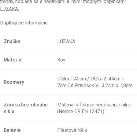
trendy, hodiace sa s hodinkami a inými módnymi doplnkami
LUZAKA.
Doplňujúce informácie
Značka
LUZAKA
Materiál
Kov
Dĺžka 1:40cm / Dĺžka 2: 44cm +
Rozmery
7cm CA Prívesok V : 3,2cm x 1,8cm
Záruka bez obsahu
Material a farbivo neobsahuje nikel
niklu
(Norme CR EN 12471)
Balenie
Plastová fólia