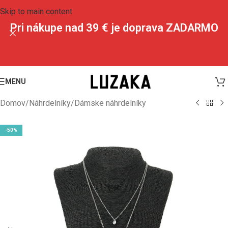
Skip to main content
Pri nákupe nad 39 € je doprava ZADARMO
MENU
Domov
/
Náhrdelníky
/
Dámske náhrdelníky
-50%