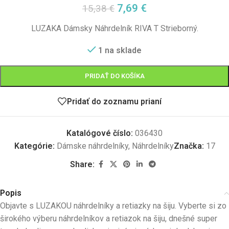
7,69
€
15,38
€
LUZAKA Dámsky Náhrdelník RIVA T Strieborný.
1 na sklade
PRIDAŤ DO KOŠÍKA
Pridať do zoznamu prianí
Katalógové číslo:
036430
Kategórie:
Dámske náhrdelníky
,
Náhrdelníky
Značka:
17
Share:
Popis
Objavte s LUZAKOU náhrdelníky a retiazky na šiju. Vyberte si zo
širokého výberu náhrdelníkov a retiazok na šiju, dnešné super