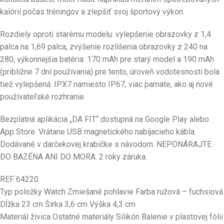
kalórií počas tréningov a zlepšiť svoj športový výkon.
Rozdiely oproti starému modelu: vylepšenie obrazovky z 1,4
palca na 1,69 palca, zvýšenie rozlíšenia obrazovky z 240 na
280, výkonnejšia batéria: 170 mAh pre starý model a 190 mAh
(približne 7 dní používania) pre tento, úroveň vodotesnosti bola
tiež vylepšená: IPX7 namiesto IP67, viac pamäte, ako aj nové
používateľské rozhranie.
Bezplatná aplikácia „DA FIT“ dostupná na Google Play alebo
App Store. Vrátane USB magnetického nabíjacieho kábla.
Dodávané v darčekovej krabičke s návodom. NEPONÁRAJTE
DO BAZÉNA ANI DO MORA. 2 roky záruka.
REF 64220
Typ položky Watch Zmiešané pohlavie Farba ružová – fuchsiová
Dĺžka 23 cm Šírka 3,6 cm Výška 4,3 cm
Materiál živica Ostatné materiály Silikón Balenie v plastovej fólii