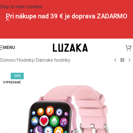
Skip to main content
Pri nákupe nad 39 € je doprava ZADARMO
MENU
Domov
/
Hodinky
/
Dámske hodinky
-30%
VYPREDANÉ