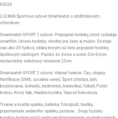
64220.
LUZAKA Športové ružové Smartwatch s obdĺžnikovým
ciferníkom.
Smartwatch SPORT 2 ružové: Prepojené hodinky, ktoré vyžadujú
smartfón. Unisex hodinky, vhodné pre ženy aj mužov. Existuje
viac ako 20 funkcií, vďaka ktorým sú tieto pripojené hodinky
špičkovým nástrojom. Púzdro zo živice a ocele 3,6×4,3cm,
nastaviteľný silikónový remienok 23cm.
Smartwatch SPORT 2 ružové: Hlavné funkcie: Čas, stopky,
Notifikácie (SMS, sociálne siete), Šport (chôdza, beh,
bicyklovanie, švihadlo, bedminton, basketbal, futbal) Počet
krokov, Krvný tlak, Hladina kyslíka, Tepová frekvencia,
Trvanie a kvalita spánku, baterka, fotospúšť, budíky,
pripomenutie sedavého spánku, počasie… Svoju fyzickú
kondíciu budete môcť riadiť napríklad meraním spotrebovaných