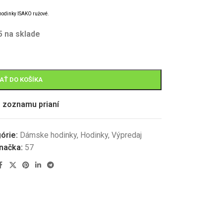
hodinky
ISAKO
ružové.
5 na sklade
AŤ DO KOŠÍKA
o zoznamu prianí
órie:
Dámske hodinky
,
Hodinky
,
Výpredaj
načka:
57