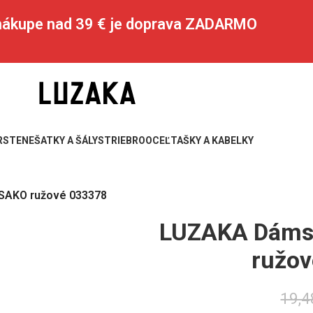
 nákupe nad 39 € je doprava ZADARMO
RSTENE
ŠATKY A ŠÁLY
STRIEBRO
OCEĽ
TAŠKY A KABELKY
SAKO ružové 033378
LUZAKA Dáms
ružo
19,