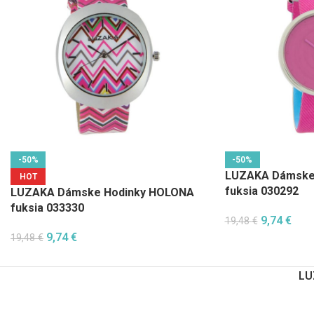
-50%
-50%
LUZAKA Dámske
HOT
fuksia 030292
LUZAKA Dámske Hodinky HOLONA
fuksia 033330
9,74
€
19,48
€
9,74
€
19,48
€
LU