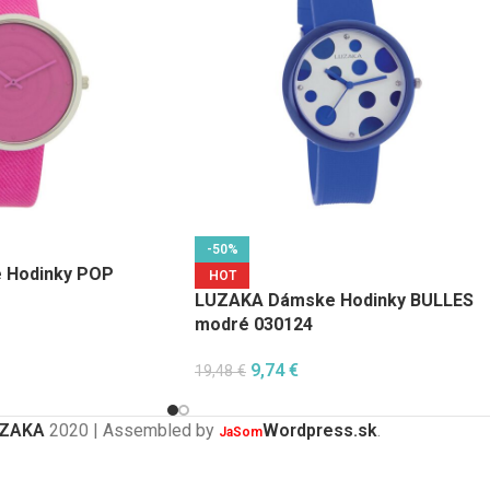
-50%
 Hodinky POP
HOT
LUZAKA Dámske Hodinky BULLES
modré 030124
9,74
€
19,48
€
ZAKA
2020 | Assembled by
Wordpress.sk
.
JaSom