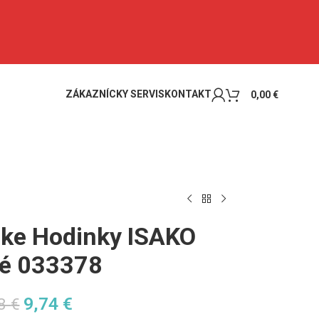
ZÁKAZNÍCKY SERVIS
KONTAKT
0,00
€
ke Hodinky ISAKO
vé 033378
9,74
€
48
€