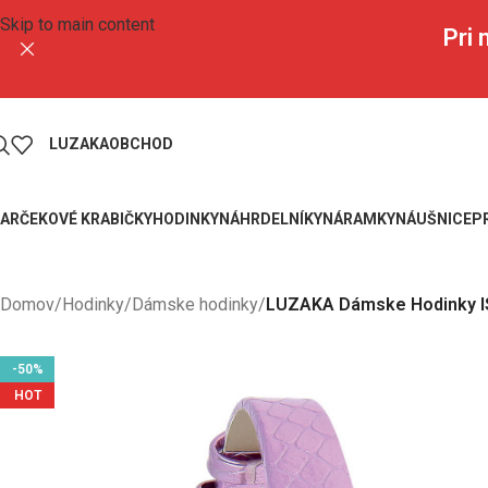
Skip to main content
Pri
LUZAKA
OBCHOD
ARČEKOVÉ KRABIČKY
HODINKY
NÁHRDELNÍKY
NÁRAMKY
NÁUŠNICE
P
Domov
/
Hodinky
/
Dámske hodinky
/
LUZAKA Dámske Hodinky I
-50%
HOT