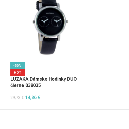
-50%
-50%
HOT
HOT
LUZAKA Dámske Hodinky DUO
LUZAKA Dáms
čierne 038035
čierne 038878
14,86
€
12,82
€
29,73
€
25,63
€