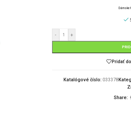
D
á
mske 
-
+
PRID
Pridať d
Katalógové číslo:
033378
Kateg
Z
Share: