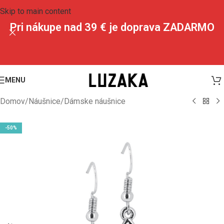
Skip to main content
Pri nákupe nad 39 € je doprava ZADARMO
MENU
Domov
/
Náušnice
/
Dámske náušnice
-50%