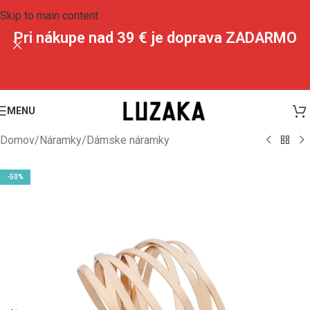
Skip to main content
Pri nákupe nad 39 € je doprava ZADARMO
MENU
Domov
/
Náramky
/
Dámske náramky
-50%