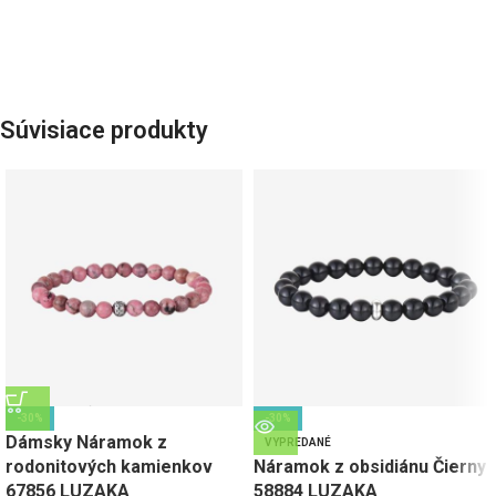
Súvisiace produkty
-30%
-30%
Dámsky Náramok z
VYPREDANÉ
rodonitových kamienkov
Náramok z obsidiánu Čierny
67856 LUZAKA
58884 LUZAKA