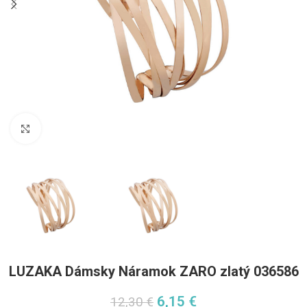
Pre zväčšenie kliknite
LUZAKA Dámsky Náramok ZARO zlatý 036586
6,15
€
12,30
€