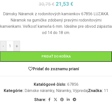
21,53
€
30,75
€
Dámsky Náramok z rodonitových kamienkov 67856 LUZAKA.
Náramok na gumičke zdobený pravými rodonitovými
kamienkami. Veľkosť kameňa 6 mm. Ideálne pre obvod zápästia
od 14 do 18 cm.
-
+
PRIDAŤ DO KOŠÍKA
Pridať do zoznamu prianí
Katalógové číslo:
67856
Kategórie:
Dámske náramky
,
Náramky
,
Výpredaj
Značka:
11
Share: