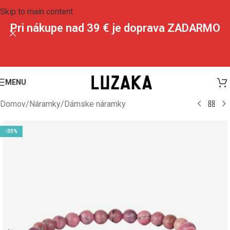
Skip to main content
Pri nákupe nad 39 € je doprava ZADARMO
MENU
Domov
/
Náramky
/
Dámske náramky
-30%