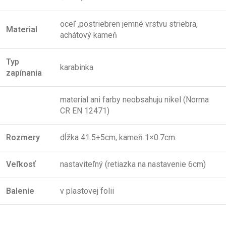
oceľ ,postriebren jemné vrstvu striebra,
Material
achátový kameň
Typ
karabinka
zap
ínania
material ani farby neobsahuju nikel (Norma
CR EN 12471)
Rozmery
dĺžka 41.5+5cm, kameň 1×0.7cm.
Veľkos
ť
nastaviteľný (retiazka na nastavenie 6cm)
Balenie
v plastovej folii