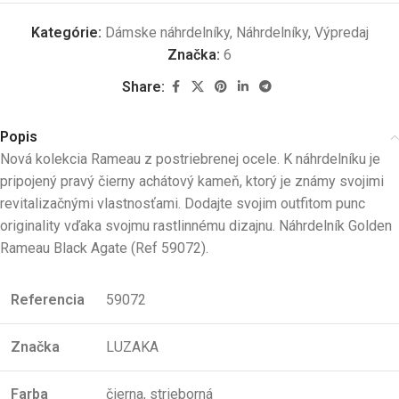
Kategórie:
Dámske náhrdelníky
,
Náhrdelníky
,
Výpredaj
Značka:
6
Share:
Popis
Nová kolekcia Rameau z postriebrenej ocele. K náhrdelníku je
pripojený pravý čierny achátový kameň, ktorý je známy svojimi
revitalizačnými vlastnosťami. Dodajte svojim outfitom punc
originality vďaka svojmu rastlinnému dizajnu. Náhrdelník Golden
Rameau Black Agate (Ref 59072).
Referencia
59072
Zna
čka
LUZAKA
Farba
čierna, strieborná