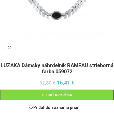
Pre zväčšenie kliknite
LUZAKA Dámsky náhrdelník RAMEAU strieborná
farba 059072
16,41
€
32,80
€
PRIDAŤ DO KOŠÍKA
Pridať do zoznamu prianí