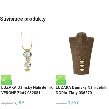
Súvisiace produkty
-50%
-50%
LUZAKA Dámsky Náhrdelník
LUZAKA Dámsky Náhrdelník
VERONE Zlatý 032081
DORIA Zlatý 036270
6,15
€
7,69
€
12,30
€
15,38
€