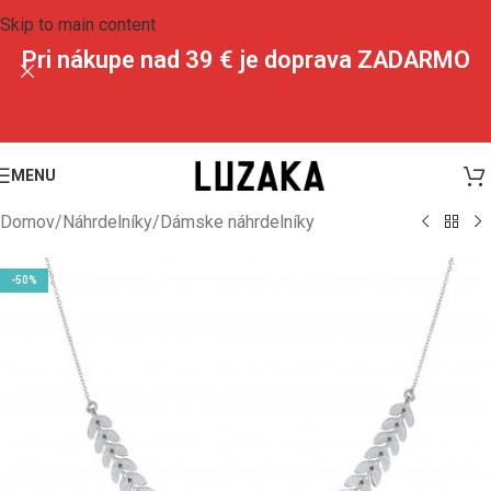
Skip to main content
Pri nákupe nad 39 € je doprava ZADARMO
MENU
Domov
/
Náhrdelníky
/
Dámske náhrdelníky
-50%