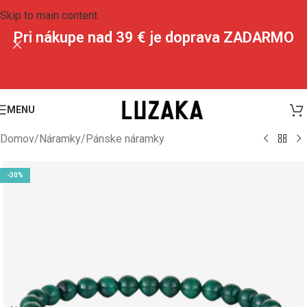
Skip to main content
Pri nákupe nad 39 € je doprava ZADARMO
MENU
Domov
/
Náramky
/
Pánske náramky
-30%