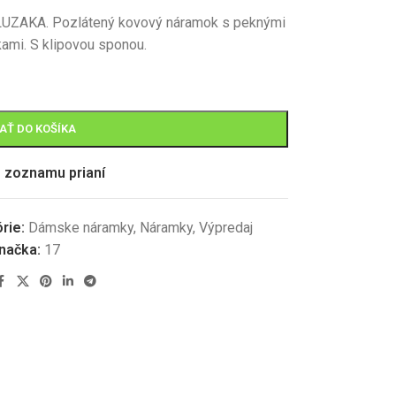
 LUZAKA.
Pozlátený kovový náramok s peknými
ami. S klipovou sponou.
AŤ DO KOŠÍKA
o zoznamu prianí
rie:
Dámske náramky
,
Náramky
,
Výpredaj
načka:
17