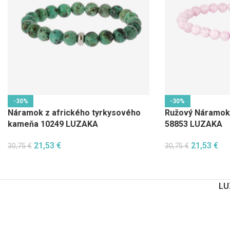
-30%
-30%
Náramok z afrického tyrkysového
Ružový Náramok
kameňa 10249 LUZAKA
58853 LUZAKA
21,53
€
21,53
€
30,75
€
30,75
€
LU