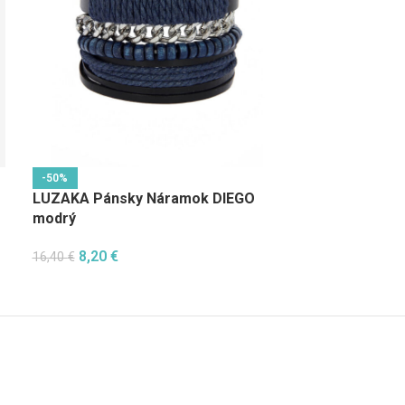
-50%
-50%
LUZAKA Pánsky Náramok DIEGO
LUZAKA Dáms
modrý
Strieborný 04
8,20
€
6,15
€
16,40
€
12,30
€