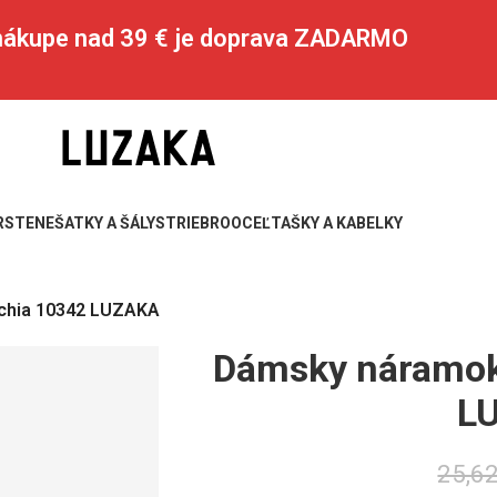
 nákupe nad 39 € je doprava ZADARMO
RSTENE
ŠATKY A ŠÁLY
STRIEBRO
OCEĽ
TAŠKY A KABELKY
chia 10342 LUZAKA
Dámsky náramok
L
25,6