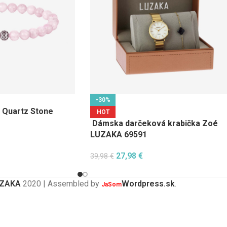
-30%
 Quartz Stone
HOT
Dámska darčeková krabička Zoé
LUZAKA 69591
27,98
€
39,98
€
ZAKA
2020 | Assembled by
Wordpress.sk
.
JaSom