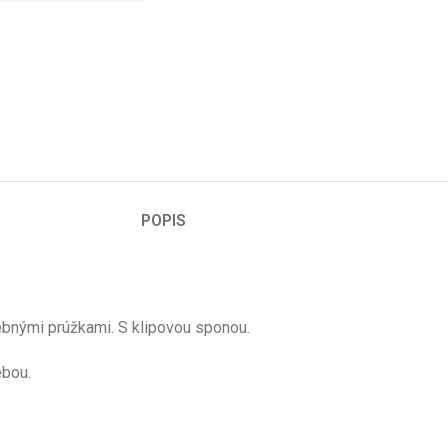
POPIS
ebnými prúžkami. S klipovou sponou.
ebou.