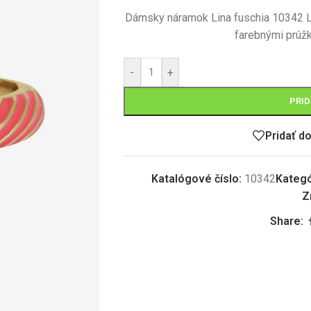
Dámsky náramok Lina fuschia 10342
farebnými prúžk
-
+
PRID
Pridať d
Katalógové číslo:
10342
Kategó
Z
Share: