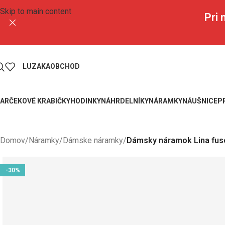
Skip to main content
Pri
LUZAKA
OBCHOD
ARČEKOVÉ KRABIČKY
HODINKY
NÁHRDELNÍKY
NÁRAMKY
NÁUŠNICE
P
Domov
/
Náramky
/
Dámske náramky
/
Dámsky náramok Lina fus
-30%