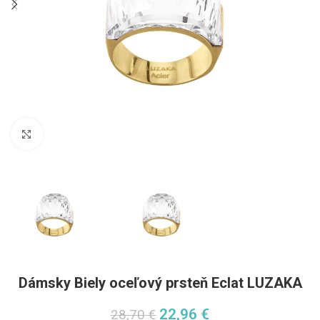
Pre zväčšenie kliknite
Dámsky Biely oceľový prsteň Eclat LUZAKA
22,96
€
28,70
€