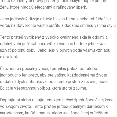
Tento nádherný oceľový prsteň je dokonalým doplnkom pre
ženy, ktoré hľadajú elegantný a rafinovaný šperk.
Jeho jedinečný dizajn a biela hlavná farba z neho robí ideálnu
voľbu na dotvorenie vášho outfitu a dodanie šmrncu vášmu štýlu.
Tento prsteň vyrobený z vysoko kvalitného skla je odolný a
odolný voči poškriabaniu, vďaka čomu si budete jeho krásu
užívať po dlhú dobu. Jeho lesklý povrch dodá vášmu vzhľadu
extra lesk.
Či už ide o špeciálny večer, formálnu príležitosť alebo
jednoducho len preto, aby ste vášmu každodennému životu
dodali nádych sofistikovanosti, tento prsteň z ružovej ocele
Eclat je všestrannou voľbou, ktorá určite zaujme.
Doprajte si alebo darujte tento jedinečný šperk špeciálnej žene
vo svojom živote. Tento prsteň je tiež ideálnym darčekom k
narodeninám, ku Dňu matiek alebo inej špeciálnej príležitosti.