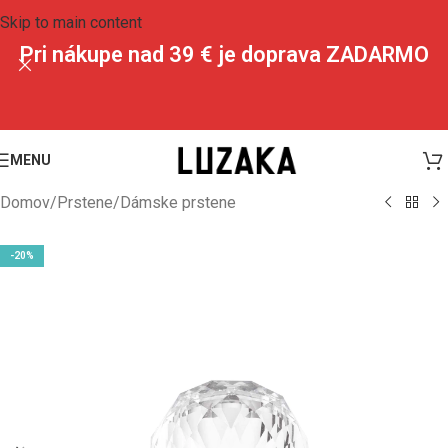
Skip to main content
Pri nákupe nad 39 € je doprava ZADARMO
MENU
Domov
/
Prstene
/
Dámske prstene
-20%