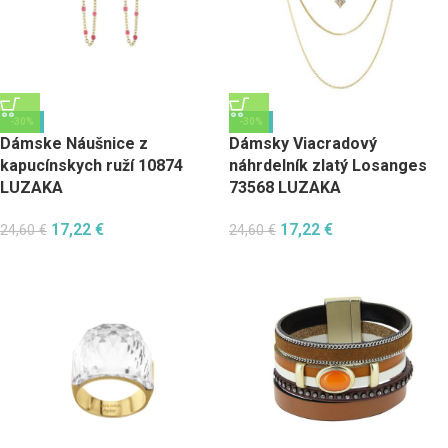
-30%
-30%
Dámske Náušnice z
Dámsky Viacradový
kapucínskych ruží 10874
náhrdelník zlatý Losanges
LUZAKA
73568 LUZAKA
17,22
€
17,22
€
24,60
€
24,60
€