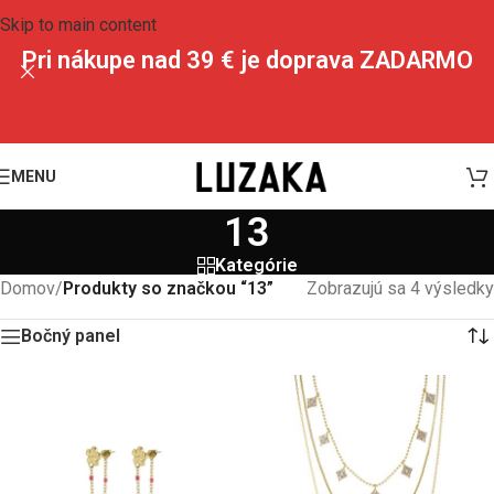
Skip to main content
Pri nákupe nad 39 € je doprava ZADARMO
MENU
13
Kategórie
Domov
/
Produkty so značkou “13”
Zobrazujú sa 4 výsledky
Bočný panel