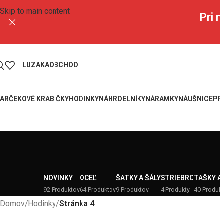
Skip to main content
Pri
LUZAKA
OBCHOD
ARČEKOVÉ KRABIČKY
HODINKY
NÁHRDELNÍKY
NÁRAMKY
NÁUŠNICE
P
NOVINKY
OCEĽ
ŠATKY A ŠÁLY
STRIEBRO
TAŠKY 
92 Produktov
64 Produktov
9 Produktov
4 Produkty
40 Produ
Domov
/
Hodinky
/
Stránka 4