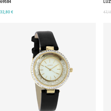
69584
LUZ
32,80
€
47,