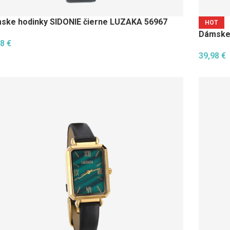
ske hodinky SIDONIE čierne LUZAKA 56967
HOT
Dámske 
98
€
39,98
€