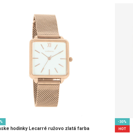
0%
-30%
ske hodinky Lecarré ružovo zlatá farba
HOT