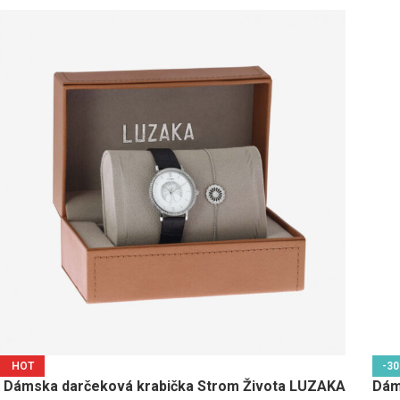
HOT
-3
Dámska darčeková krabička Strom Života LUZAKA
Dám