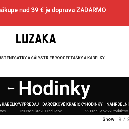
 nákupe nad 39 € je doprava ZADARMO
RSTENE
ŠATKY A ŠÁLY
STRIEBRO
OCEĽ
TAŠKY A KABELKY
Hodinky
A KABELKY
VÝPREDAJ
DARČEKOVÉ KRABIČKY
HODINKY
NÁHRDELNÍ
ktov
123 Produktov
8 Produktov
99 Produktov
66 Produktov
Show
9