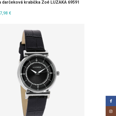
darčeková krabička Zoé LUZAKA 69591
7,98
€
Face
Insta