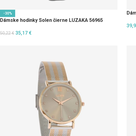
Dám
-30%
Dámske hodinky Solen čierne LUZAKA 56965
39,
35,17
€
50,22
€