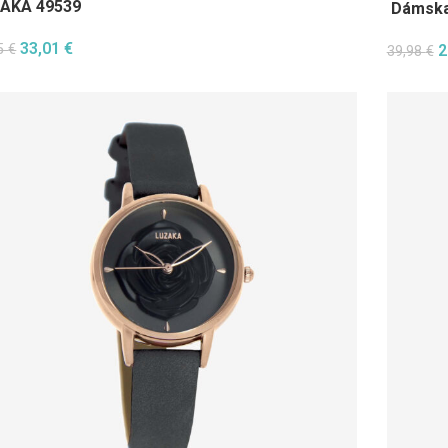
AKA 49539
Dámska 
33,01
€
15
€
2
39,98
€