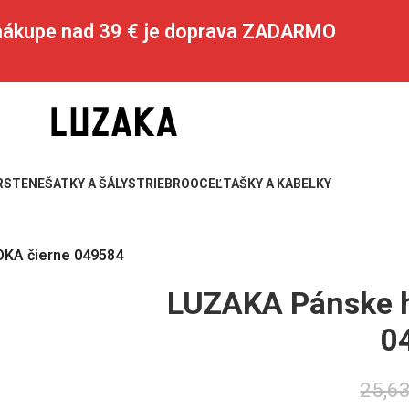
 nákupe nad 39 € je doprava ZADARMO
RSTENE
ŠATKY A ŠÁLY
STRIEBRO
OCEĽ
TAŠKY A KABELKY
KA čierne 049584
LUZAKA Pánske 
0
25,6