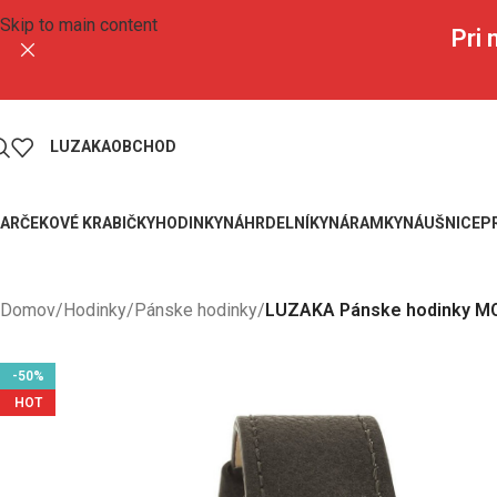
Skip to main content
Pri
LUZAKA
OBCHOD
ARČEKOVÉ KRABIČKY
HODINKY
NÁHRDELNÍKY
NÁRAMKY
NÁUŠNICE
P
Domov
/
Hodinky
/
Pánske hodinky
/
LUZAKA Pánske hodinky MO
-50%
HOT