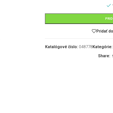
PRID
Pridať d
Katalógové číslo:
048778
Kategórie:
Share: