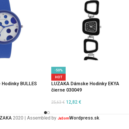
-50%
HOT
Hodinky BULLES
LUZAKA Dámske Hodinky EKYA
čierne 030049
12,82
€
25,63
€
ZAKA
2020 | Assembled by
Wordpress.sk
.
JaSom