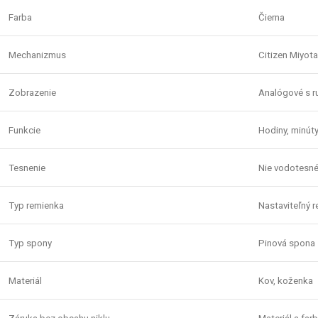
Farba
Čierna
Mechanizmus
Citizen Miyot
Zobrazenie
Analógové s r
Funkcie
Hodiny, minút
Tesnenie
Nie vodotesn
Typ remienka
Nastaviteľný 
Typ spony
Pinová spona
Materiál
Kov, koženka