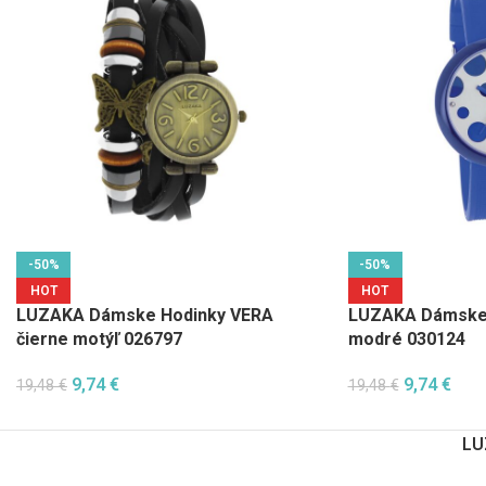
-50%
-50%
HOT
HOT
LUZAKA Dámske Hodinky VERA
LUZAKA Dámske 
čierne motýľ 026797
modré 030124
9,74
€
9,74
€
19,48
€
19,48
€
LU