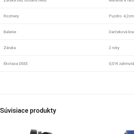
Záruka bez obsahu niklu
Materiál a fa
Rozmery
Puzdro :4,2cm
Balenie
Darčeková kr
Záruka
2 roky
Ekotaxa DEEE
0,01€ zahrnutá
Súvisiace produkty