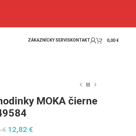
ZÁKAZNÍCKY SERVIS
KONTAKT
0,00
€
hodinky MOKA čierne
49584
12,82
€
3
€