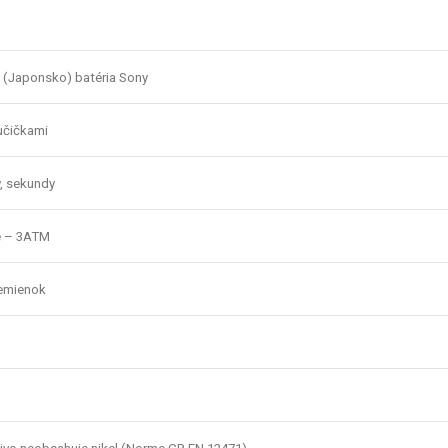
a (Japonsko) batéria Sony
učičkami
y, sekundy
é – 3ATM
remienok