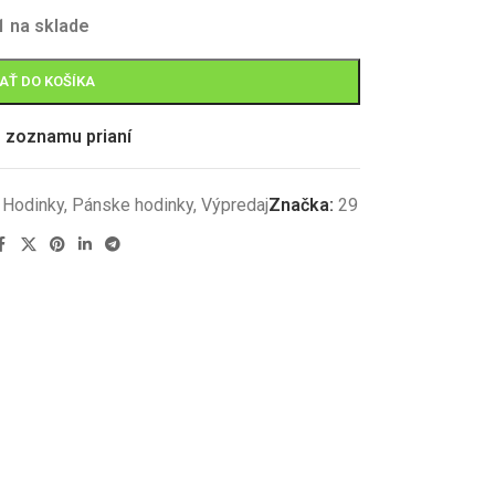
1 na sklade
AŤ DO KOŠÍKA
o zoznamu prianí
Hodinky
,
Pánske hodinky
,
Výpredaj
Značka:
29