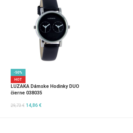
-50%
-50%
HOT
HOT
LUZAKA Dámske Hodinky DUO
LUZAKA Dáms
čierne 038035
čierne 038458
14,86
€
9,74
€
29,73
€
19,48
€