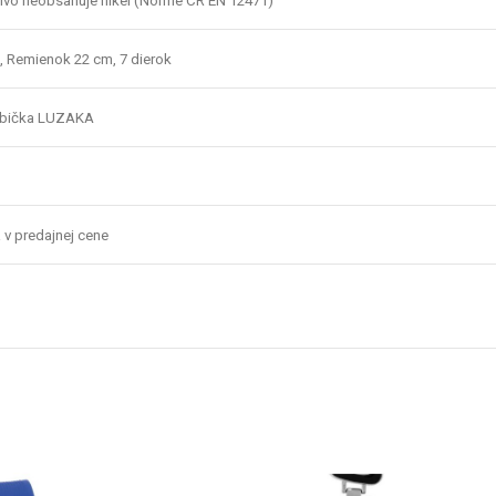
rbivo neobsahuje nikel (Norme CR EN 12471)
, Remienok 22 cm, 7 dierok
abička LUZAKA
 v predajnej cene