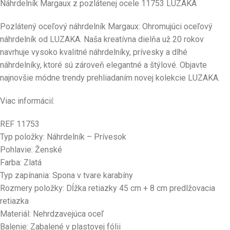
Náhrdelník Margaux z pozlátenej ocele 11753 LUZAKA
Pozlátený oceľový náhrdelník Margaux: Ohromujúci oceľový
náhrdelník od LUZAKA. Naša kreatívna dielňa už 20 rokov
navrhuje vysoko kvalitné náhrdelníky, prívesky a dlhé
náhrdelníky, ktoré sú zároveň elegantné a štýlové. Objavte
najnovšie módne trendy prehliadaním novej kolekcie LUZAKA.
Viac informácií:
REF 11753
Typ položky: Náhrdelník – Prívesok
Pohlavie: Ženské
Farba: Zlatá
Typ zapínania: Spona v tvare karabíny
Rozmery položky: Dĺžka retiazky 45 cm + 8 cm predlžovacia
retiazka
Materiál: Nehrdzavejúca oceľ
Balenie: Zabalené v plastovej fólii