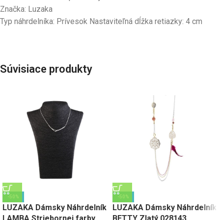
Značka: Luzaka
Typ náhrdelníka: Prívesok Nastaviteľná dĺžka retiazky: 4 cm
Súvisiace produkty
-50%
-50%
LUZAKA Dámsky Náhrdelník
LUZAKA Dámsky Náhrdelník
LAMBA Striebornej farby
BETTY Zlatý 028143