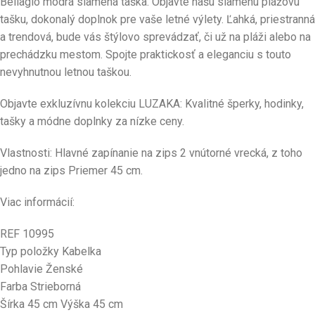
Bellagio modrá slamená taška. Objavte našu slamenú plážovú
tašku, dokonalý doplnok pre vaše letné výlety. Ľahká, priestranná
a trendová, bude vás štýlovo sprevádzať, či už na pláži alebo na
prechádzku mestom. Spojte praktickosť a eleganciu s touto
nevyhnutnou letnou taškou.
Objavte exkluzívnu kolekciu LUZAKA: Kvalitné šperky, hodinky,
tašky a módne doplnky za nízke ceny.
Vlastnosti: Hlavné zapínanie na zips 2 vnútorné vrecká, z toho
jedno na zips Priemer 45 cm.
Viac informácií:
REF 10995
Typ položky Kabelka
Pohlavie Ženské
Farba Strieborná
Šírka 45 cm Výška 45 cm