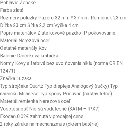
Pohlavie Ženské
Farba zlatá
Rozmery položky Puzdro 32 mm * 37 mm, Remienok 23 cm
Dĺžka 23 cm Šírka 2,2 cm Výška 4 cm
Popis materiálov Zlaté kovové puzdro IP pokovovanie.
Materiál Nerezová oceľ
Ostatné materiály Kov
Balenie Darčeková krabička
Normy Kovy a farbivá bez uvoľňovania niklu (norma CR EN
12471)
Značka Luzaka
Typ strojčeka Quartz Typ displeja Analógový (ručky) Typ
náramku Milanese Typ spony Posuvné (nastaviteľné)
Materiál remienka Nerezová oceľ
Vodotesnosť Nie sú vodotesné (3ATM – IPX7)
Ekodaň 0,02€ zahrnutá v predajnej cene
2 roky záruka na mechanizmus (okrem batérie)