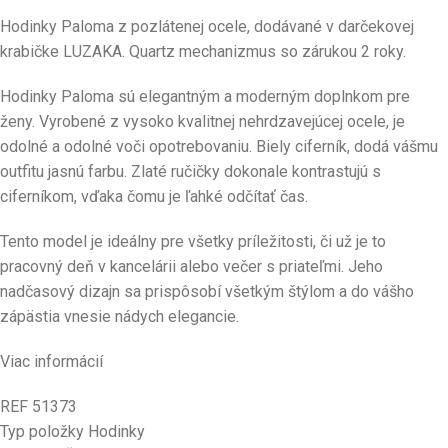
Hodinky Paloma z pozlátenej ocele, dodávané v darčekovej
krabičke LUZAKA. Quartz mechanizmus so zárukou 2 roky.
Hodinky Paloma sú elegantným a moderným doplnkom pre
ženy. Vyrobené z vysoko kvalitnej nehrdzavejúcej ocele, je
odolné a odolné voči opotrebovaniu. Biely ciferník, dodá vášmu
outfitu jasnú farbu. Zlaté ručičky dokonale kontrastujú s
ciferníkom, vďaka čomu je ľahké odčítať čas.
Tento model je ideálny pre všetky príležitosti, či už je to
pracovný deň v kancelárii alebo večer s priateľmi. Jeho
nadčasový dizajn sa prispôsobí všetkým štýlom a do vášho
zápästia vnesie nádych elegancie.
Viac informácií
REF 51373
Typ položky Hodinky