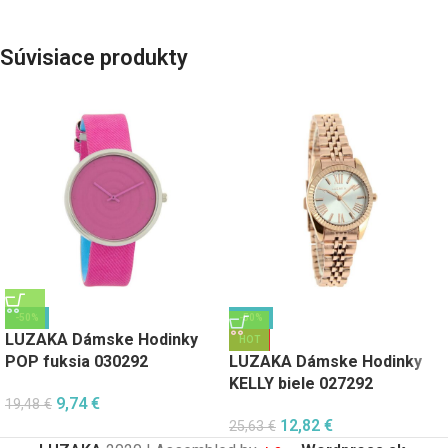
Súvisiace produkty
-50%
-50%
LUZAKA Dámske Hodinky
HOT
POP fuksia 030292
LUZAKA Dámske Hodinky
KELLY biele 027292
9,74
€
19,48
€
12,82
€
25,63
€