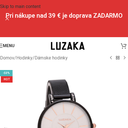
Skip to main content
Pri nákupe nad 39 € je doprava ZADARMO
MENU
Domov
/
Hodinky
/
Dámske hodinky
-50%
HOT