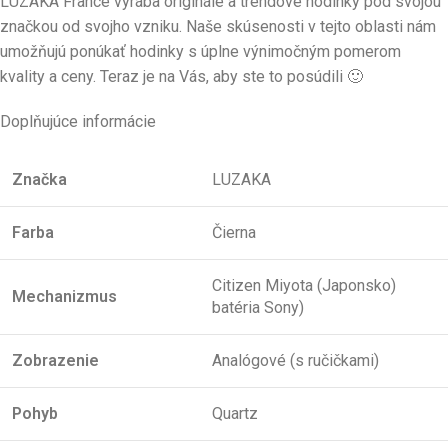
LUZAKA France vyrába originále a trendové hodinky pod svojou
značkou od svojho vzniku. Naše skúsenosti v tejto oblasti nám
umožňujú ponúkať hodinky s úplne výnimočným pomerom
kvality a ceny. Teraz je na Vás, aby ste to posúdili 🙂
Doplňujúce informácie
Značka
LUZAKA
Farba
Čierna
Citizen Miyota (Japonsko)
Mechanizmus
batéria Sony)
Zobrazenie
Analógové (s ručičkami)
Pohyb
Quartz