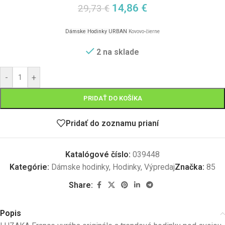
14,86
€
29,73
€
D
ámske
Hodinky URBAN
Kovovo-
č
ierne
2 na sklade
-
+
PRIDAŤ DO KOŠÍKA
Pridať do zoznamu prianí
Katalógové číslo:
039448
Kategórie:
Dámske hodinky
,
Hodinky
,
Výpredaj
Značka:
85
Share:
Popis