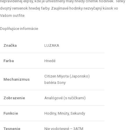
nepravidelnej elipsy, kde je umiestnený malý hnedý ciferník hodiniek. Tenký
dvojitý remienok hnedej farby. Zaujímavé hodinky nezvyčajný kúsok vo
Vašom outfite.
Doplňujúce informácie
Značka
LUZAKA
Farba
Hnedé
Citizen Miyota (Japonsko)
Mechanizmus
batéria Sony
Zobrazenie
Analógové (s ručičkami)
Funkcie
Hodiny, Minúty, Sekundy
Tesnenie
Nie vodotesné – 3ATM