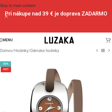
Skip to main content
Pri nákupe nad 39 € je doprava ZADARMO
MENU
Domov
/
Hodinky
/
Dámske hodinky
-50%
HOT