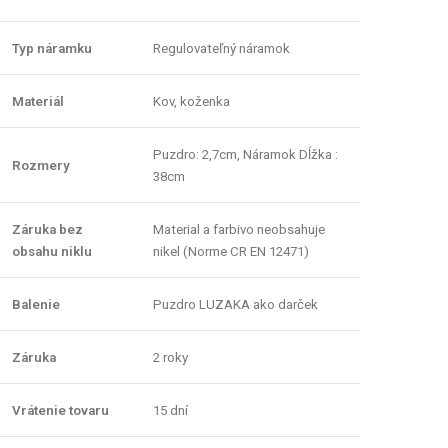
Typ náramku
Regulovateľný náramok
Materiál
Kov, koženka
Puzdro: 2,7cm, Náramok Dĺžka :
Rozmery
38cm
Záruka bez
Material a farbivo neobsahuje
obsahu niklu
nikel (Norme CR EN 12471)
Balenie
Puzdro LUZAKA ako darček
Záruka
2 roky
Vrátenie tovaru
15 dní