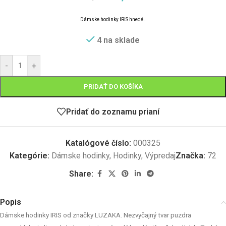
D
á
mske hodinky IRIS
hnedé .
4 na sklade
-
+
PRIDAŤ DO KOŠÍKA
Pridať do zoznamu prianí
Katalógové číslo:
000325
Kategórie:
Dámske hodinky
,
Hodinky
,
Výpredaj
Značka:
72
Share:
Popis
Dámske hodinky IRIS od značky LUZAKA. Nezvyčajný tvar puzdra