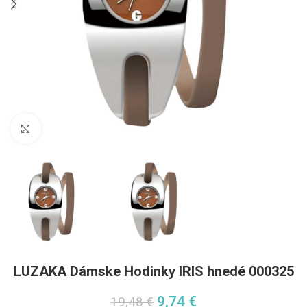
Pre zväčšenie kliknite
LUZAKA Dámske Hodinky IRIS hnedé 000325
9,74
€
19,48
€