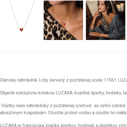
Dámsky náhrdelník
Lolly
červen
ý
z pozlátenej ocele 11561 LU
Objavte exkluzívnu kolekciu LUZAKA: kvalitné šperky, hodinky, 
Všetky naše náhrdelníky z pozlátenej oceľové sú veľmi odolné s
abrazívnym kvapalinám. Očistite prsteň vodou a osušte ho mäkk
LUZAKA je francúzska značka šperkov, hodiniek a doplnkov vytv