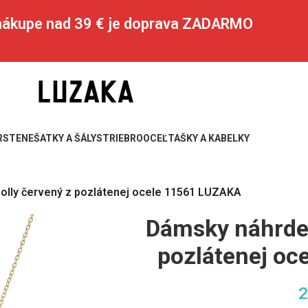
 nákupe nad 39 € je doprava ZADARMO
RSTENE
ŠATKY A ŠÁLY
STRIEBRO
OCEĽ
TAŠKY A KABELKY
olly červený z pozlátenej ocele 11561 LUZAKA
Dámsky náhrdel
pozlátenej o