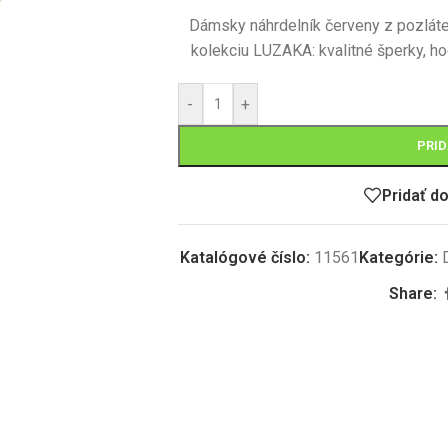
Dámsky náhrdelník červeny z pozlá
kolekciu LUZAKA: kvalitné šperky, h
-
+
PRID
Pridať d
Katalógové číslo:
11561
Kategórie:
Share: