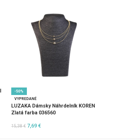
I
-50%
-50%
LUZAKA Dámsk
VYPREDANÉ
strieborný 04
LUZAKA Dámsky Náhrdelník KOREN
Zlatá farba 036560
6,15
€
12,30
€
7,69
€
15,38
€