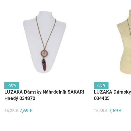
-50%
-50%
LUZAKA Dámsky Náhrdelník SAKARI
LUZAKA Dámsky 
Hnedý 034870
034405
7,69
€
7,69
€
15,38
€
15,38
€