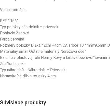
Viac informácií.
REF 11561
Typ položky náhrdelník – prívesok
Pohlavie Ženské
Farba červená
Rozmery položky Dĺžka 42cm +4cm CA srdce 10,4mm*9,6mm D
Materiálny email Ostatné materiály Nerezová oceľ
Balenie v plastovej fólii Normy Kovy a farbivá bez uvoľňovania 
Značka Luzaka
Typ náhrdelníka Náhrdelník – Prívesok
Nastaviteľná dĺžka retiazky 4 cm
Súvisiace produkty