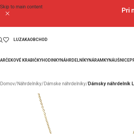
Skip to main content
Pri
LUZAKA
OBCHOD
ARČEKOVÉ KRABIČKY
HODINKY
NÁHRDELNÍKY
NÁRAMKY
NÁUŠNICE
P
Domov
/
Náhrdelníky
/
Dámske náhrdelníky
/
Dámsky náhrdelník L