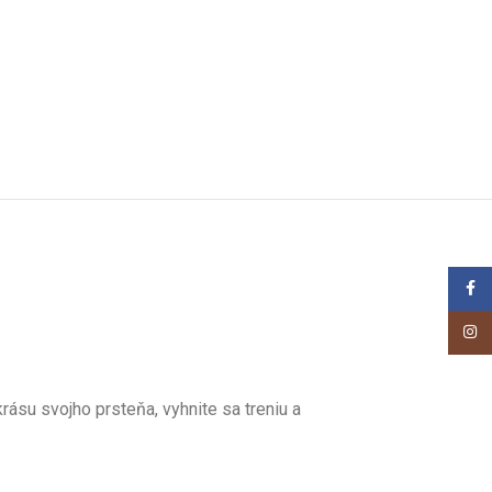
Face
Insta
ásu svojho prsteňa, vyhnite sa treniu a