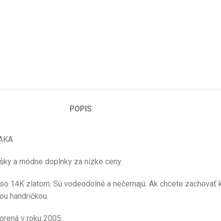
POPIS
ZAKA
tašky a módne doplnky za nízke ceny.
o 14K zlatom. Sú vodeodolné a nečernajú. Ak chcete zachovať kr
ou handričkou.
orená v roku 2005.