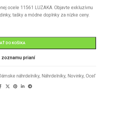
tenej ocele 11561 LUZAKA.
Objavte exkluzívnu
odinky, tašky a módne doplnky za nízke ceny.
AŤ DO KOŠÍKA
o zoznamu prianí
Dámske náhrdelníky
,
Náhrdelníky
,
Novinky
,
Oceľ