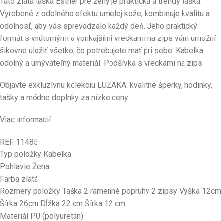
Táto zlatá taška Esther pre ženy je praktická a trendy taška.
Vyrobené z odolného efektu umelej kože, kombinuje kvalitu a
odolnosť, aby vás sprevádzalo každý deň. Jeho praktický
formát s vnútornými a vonkajšími vreckami na zips vám umožní
šikovne uložiť všetko, čo potrebujete mať pri sebe. Kabelka
odolný a umývateľný materiál. Podšívka s vreckami na zips
Objavte exkluzívnu kolekciu LUZAKA: kvalitné šperky, hodinky,
tašky a módne doplnky za nízke ceny.
Viac informacií
REF 11485
Typ položky Kabelka
Pohlavie Žena
Farba zlatá
Rozmery položky Taška 2 ramenné popruhy 2 zipsy Výška 12cm
Šírka 26cm Dĺžka 22 cm Šírka 12 cm
Materiál PU (polyuretán)