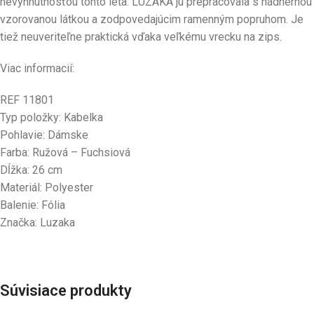
nevyhnutnosťou tohto leta. LUZAKA ju prepracovala s nádhernou
vzorovanou látkou a zodpovedajúcim ramenným popruhom. Je
tiež neuveriteľne praktická vďaka veľkému vrecku na zips.
Viac informacií:
REF 11801
Typ položky: Kabelka
Pohlavie: Dámske
Farba: Ružová – Fuchsiová
Dĺžka: 26 cm
Materiál: Polyester
Balenie: Fólia
Značka: Luzaka
Súvisiace produkty