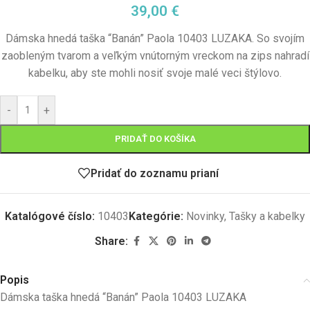
39,00
€
Dámska hnedá taška “Banán” Paola 10403 LUZAKA.
So svojím
zaobleným tvarom a veľkým vnútorným vreckom na zips nahradí
kabelku, aby ste mohli nosiť svoje malé veci štýlovo.
-
+
PRIDAŤ DO KOŠÍKA
Pridať do zoznamu prianí
Katalógové číslo:
10403
Kategórie:
Novinky
,
Tašky a kabelky
Share:
Popis
Dámska taška hnedá “Banán” Paola 10403 LUZAKA