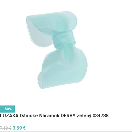
-50%
LUZAKA Dámske Náramok DERBY zelený 034788
3,59
€
7,18
€