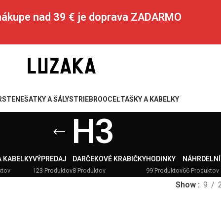
 nákupe nad 39 € je doprava ZADARMO
RSTENE
ŠATKY A ŠÁLY
STRIEBRO
OCEĽ
TAŠKY A KABELKY
H3
A KABELKY
VÝPREDAJ
DARČEKOVÉ KRABIČKY
HODINKY
NÁHRDELNÍ
ktov
123 Produktov
8 Produktov
99 Produktov
66 Produktov
Show
9