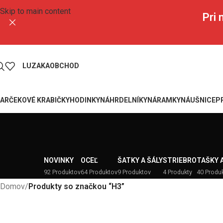
Skip to main content
Pri
LUZAKA
OBCHOD
ARČEKOVÉ KRABIČKY
HODINKY
NÁHRDELNÍKY
NÁRAMKY
NÁUŠNICE
P
NOVINKY
OCEĽ
ŠATKY A ŠÁLY
STRIEBRO
TAŠKY 
92 Produktov
64 Produktov
9 Produktov
4 Produkty
40 Produ
Domov
/
Produkty so značkou “H3”