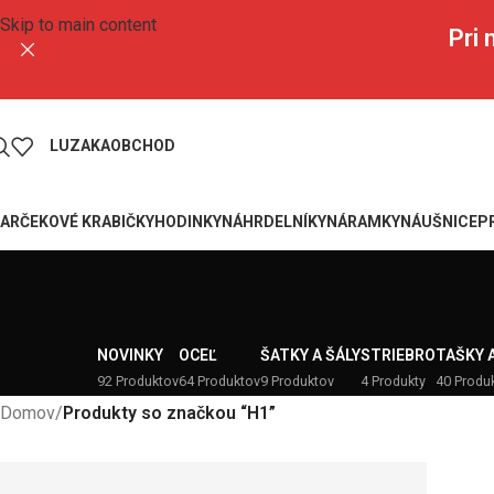
Skip to main content
Pri
LUZAKA
OBCHOD
ARČEKOVÉ KRABIČKY
HODINKY
NÁHRDELNÍKY
NÁRAMKY
NÁUŠNICE
P
NOVINKY
OCEĽ
ŠATKY A ŠÁLY
STRIEBRO
TAŠKY 
92 Produktov
64 Produktov
9 Produktov
4 Produkty
40 Produ
Domov
/
Produkty so značkou “H1”