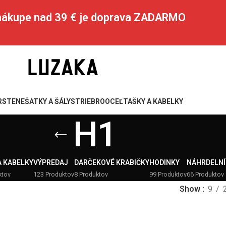
 nákupe nad 39 € je doprava ZADARMO
RSTENE
ŠATKY A ŠÁLY
STRIEBRO
OCEĽ
TAŠKY A KABELKY
H1
A KABELKY
VÝPREDAJ
DARČEKOVÉ KRABIČKY
HODINKY
NÁHRDELNÍ
ktov
123 Produktov
8 Produktov
99 Produktov
66 Produktov
Show
9