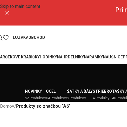
Skip to main content
Pri
LUZAKA
OBCHOD
ARČEKOVÉ KRABIČKY
HODINKY
NÁHRDELNÍKY
NÁRAMKY
NÁUŠNICE
P
NOVINKY
OCEĽ
ŠATKY A ŠÁLY
STRIEBRO
TAŠKY 
92 Produktov
64 Produktov
9 Produktov
4 Produkty
40 Produ
Domov
/
Produkty so značkou “A6”