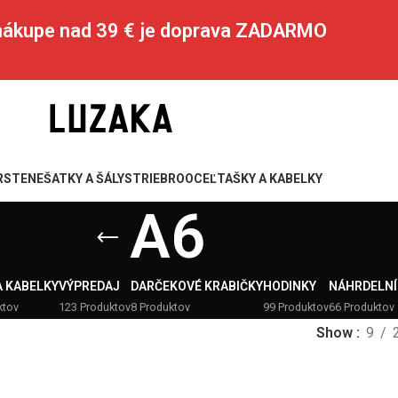
 nákupe nad 39 € je doprava ZADARMO
RSTENE
ŠATKY A ŠÁLY
STRIEBRO
OCEĽ
TAŠKY A KABELKY
A6
A KABELKY
VÝPREDAJ
DARČEKOVÉ KRABIČKY
HODINKY
NÁHRDELNÍ
ktov
123 Produktov
8 Produktov
99 Produktov
66 Produktov
Show
9