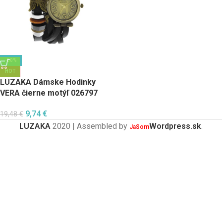
-50%
HOT
LUZAKA Dámske Hodinky
VERA čierne motýľ 026797
9,74
€
19,48
€
LUZAKA
2020 | Assembled by
Wordpress.sk
.
JaSom