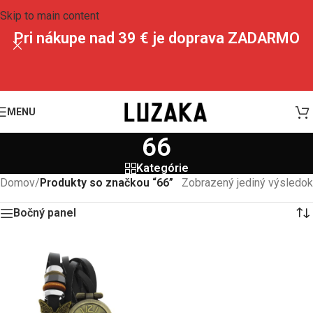
Skip to main content
Pri nákupe nad 39 € je doprava ZADARMO
MENU
66
Kategórie
Domov
/
Produkty so značkou “66”
Zobrazený jediný výsledok
Bočný panel