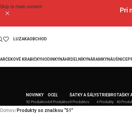
Skip to main content
Pri
LUZAKA
OBCHOD
ARČEKOVÉ KRABIČKY
HODINKY
NÁHRDELNÍKY
NÁRAMKY
NÁUŠNICE
P
NOVINKY
OCEĽ
ŠATKY A ŠÁLY
STRIEBRO
TAŠKY 
92 Produktov
64 Produktov
9 Produktov
4 Produkty
40 Produ
Domov
/
Produkty so značkou “51”