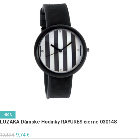
-50%
LUZAKA Dámske Hodinky RAYURES čierne 030148
9,74
€
19,48
€