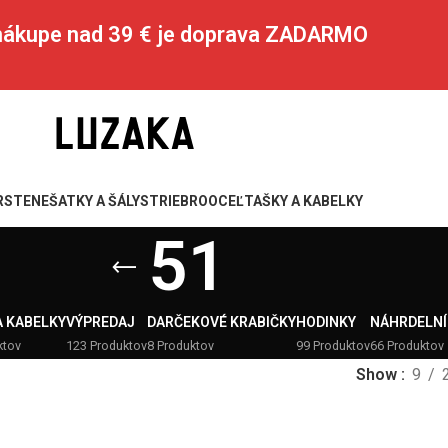
 nákupe nad 39 € je doprava ZADARMO
RSTENE
ŠATKY A ŠÁLY
STRIEBRO
OCEĽ
TAŠKY A KABELKY
51
A KABELKY
VÝPREDAJ
DARČEKOVÉ KRABIČKY
HODINKY
NÁHRDELNÍ
ktov
123 Produktov
8 Produktov
99 Produktov
66 Produktov
Show
9