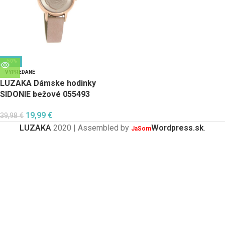
-50%
VYPREDANÉ
LUZAKA Dámske hodinky
SIDONIE bežové 055493
19,99
€
39,98
€
LUZAKA
2020 | Assembled by
Wordpress.sk
.
JaSom