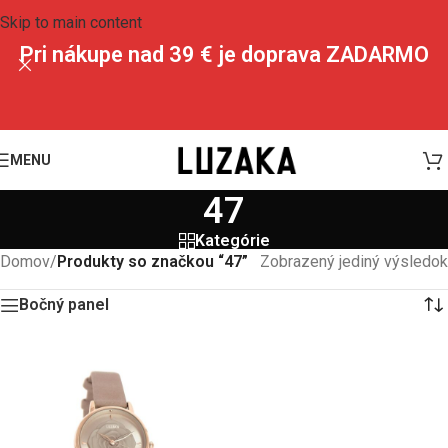
Skip to main content
Pri nákupe nad 39 € je doprava ZADARMO
MENU
47
Kategórie
Domov
/
Produkty so značkou “47”
Zobrazený jediný výsledok
Bočný panel