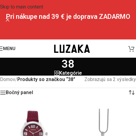
Skip to main content
Pri nákupe nad 39 € je doprava ZADARMO
MENU
38
Kategórie
Domov
/
Produkty so značkou “38”
Zobrazujú sa 2 výsledky
Bočný panel