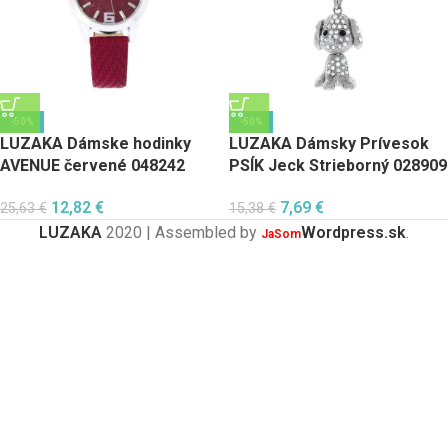
-50%
-50%
LUZAKA Dámske hodinky
LUZAKA Dámsky Prívesok
AVENUE červené 048242
PSÍK Jeck Strieborný 028909
12,82
€
7,69
€
25,63
€
15,38
€
LUZAKA
2020 | Assembled by
Wordpress.sk
.
JaSom