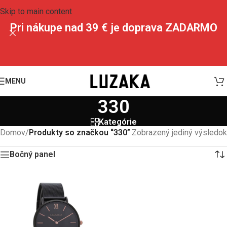
Skip to main content
Pri nákupe nad 39 € je doprava ZADARMO
MENU
330
Kategórie
Domov
/
Produkty so značkou “330”
Zobrazený jediný výsledok
Bočný panel