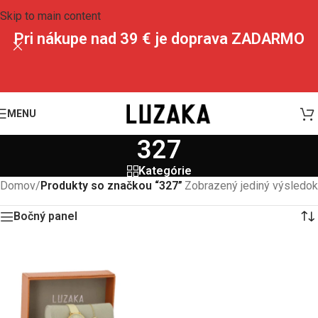
Skip to main content
Pri nákupe nad 39 € je doprava ZADARMO
MENU
327
Kategórie
Domov
/
Produkty so značkou “327”
Zobrazený jediný výsledok
Bočný panel