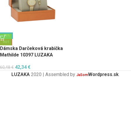
-30%
HOT
Dámska Darčeková krabička
Mathilde 10397 LUZAKA
42,34
€
60,48
€
LUZAKA
2020 | Assembled by
Wordpress.sk
.
JaSom