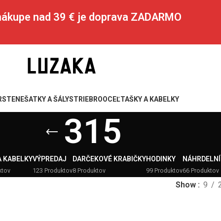
 nákupe nad 39 € je doprava ZADARMO
RSTENE
ŠATKY A ŠÁLY
STRIEBRO
OCEĽ
TAŠKY A KABELKY
315
A KABELKY
VÝPREDAJ
DARČEKOVÉ KRABIČKY
HODINKY
NÁHRDELNÍ
ktov
123 Produktov
8 Produktov
99 Produktov
66 Produktov
Show
9