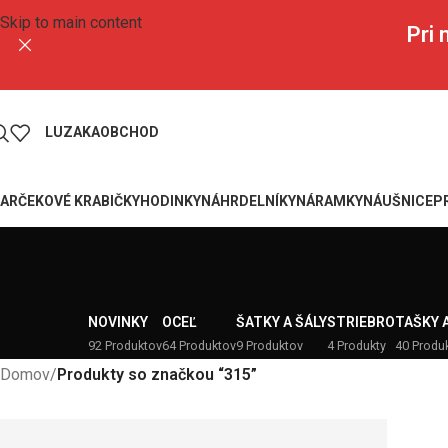
Skip to main content
Pri
LUZAKA
OBCHOD
ARČEKOVÉ KRABIČKY
HODINKY
NÁHRDELNÍKY
NÁRAMKY
NÁUŠNICE
P
NOVINKY
OCEĽ
ŠATKY A ŠÁLY
STRIEBRO
TAŠKY 
92 Produktov
64 Produktov
9 Produktov
4 Produkty
40 Produ
Domov
/
Produkty so značkou “315”