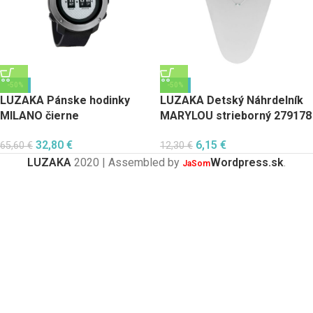
-50%
-50%
LUZAKA Pánske hodinky
LUZAKA Detský Náhrdelník
MILANO čierne
MARYLOU strieborný 279178
32,80
€
6,15
€
65,60
€
12,30
€
LUZAKA
2020 | Assembled by
Wordpress.sk
.
JaSom