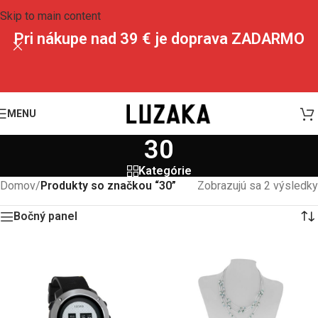
Skip to main content
Pri nákupe nad 39 € je doprava ZADARMO
MENU
30
Kategórie
Domov
/
Produkty so značkou “30”
Zobrazujú sa 2 výsledky
Bočný panel