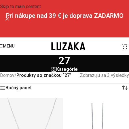
Skip to main content
Pri nákupe nad 39 € je doprava ZADARMO
MENU
27
Kategórie
Domov
/
Produkty so značkou “27”
Zobrazujú sa 3 výsledky
Bočný panel