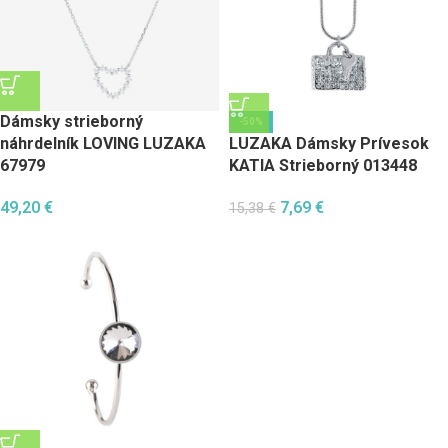
Dámsky strieborný
-50%
náhrdelník LOVING LUZAKA
LUZAKA Dámsky Prívesok
67979
KATIA Strieborný 013448
49,20
€
7,69
€
15,38
€