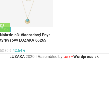
-20%
Náhrdelník Viacradový Enya
tyrkysový LUZAKA 65265
42,64
€
53,30
€
LUZAKA
2020 | Assembled by
Wordpress.sk
.
JaSom