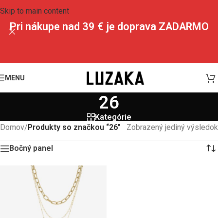
Skip to main content
Pri nákupe nad 39 € je doprava ZADARMO
MENU
26
Kategórie
Domov
/
Produkty so značkou “26”
Zobrazený jediný výsledok
Bočný panel