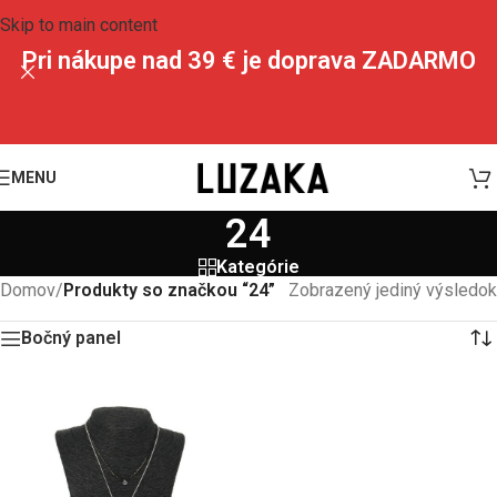
Skip to main content
Pri nákupe nad 39 € je doprava ZADARMO
MENU
24
Kategórie
Domov
/
Produkty so značkou “24”
Zobrazený jediný výsledok
Bočný panel