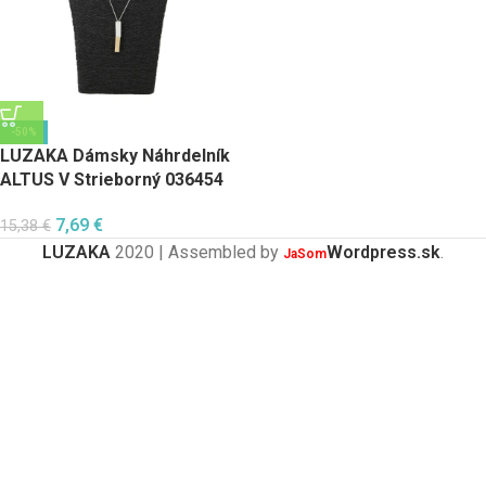
-50%
LUZAKA Dámsky Náhrdelník
ALTUS V Strieborný 036454
7,69
€
15,38
€
LUZAKA
2020 | Assembled by
Wordpress.sk
.
JaSom