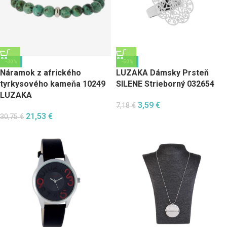
-30%
-50%
Náramok z afrického
LUZAKA Dámsky Prsteň
tyrkysového kameňa 10249
SILENE Strieborný 032654
LUZAKA
3,59
€
7,18
€
21,53
€
30,75
€