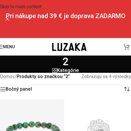
Skip to main content
Pri nákupe nad 39 € je doprava ZADARMO
MENU
2
Kategórie
Domov
/
Produkty so značkou “2”
Zobrazujú sa 4 výsledky
Bočný panel