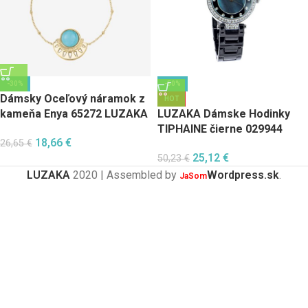
-30%
-50%
Dámsky Oceľový náramok z
HOT
kameňa Enya 65272 LUZAKA
LUZAKA Dámske Hodinky
TIPHAINE čierne 029944
18,66
€
26,65
€
25,12
€
50,23
€
LUZAKA
2020 | Assembled by
Wordpress.sk
.
JaSom