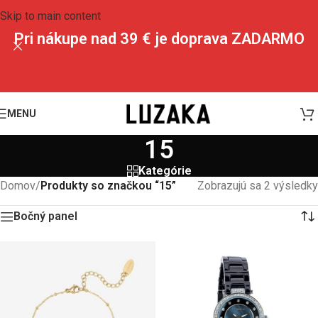
Skip to main content
Pri nákupe nad 39 € je doprava ZADARMO
MENU
15
Kategórie
Domov
/
Produkty so značkou “15”
Zobrazujú sa 2 výsledky
Bočný panel