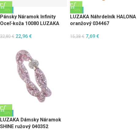
-30%
-50%
Pánsky Náramok Infinity
LUZAKA Náhrdelník HALONA
Oceľ-koža 10080 LUZAKA
oranžový 034467
22,96
€
7,69
€
32,80
€
15,38
€
-50%
LUZAKA Dámsky Náramok
SHINE ružový 040352