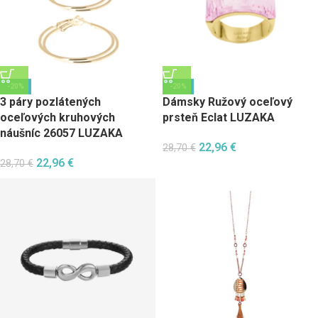
-20%
-20%
3 páry pozlátených
Dámsky Ružový oceľový
oceľových kruhových
prsteň Eclat LUZAKA
náušníc 26057 LUZAKA
22,96
€
28,70
€
22,96
€
28,70
€