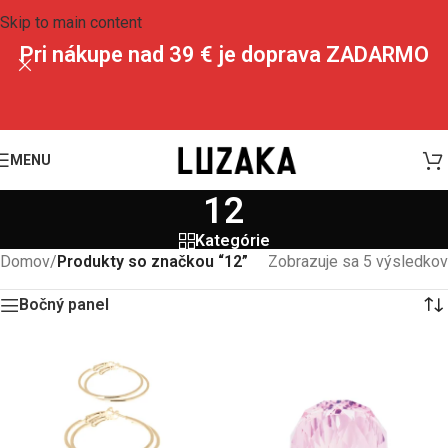
Skip to main content
Pri nákupe nad 39 € je doprava ZADARMO
MENU
12
Kategórie
Domov
/
Produkty so značkou “12”
Zobrazuje sa 5 výsledkov
Bočný panel