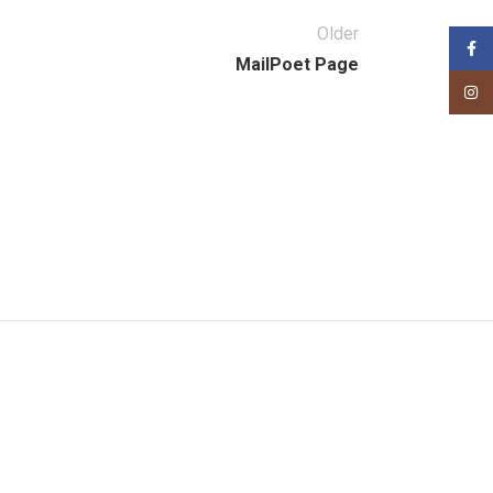
Older
Face
MailPoet Page
Insta