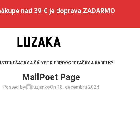
 nákupe nad 39 € je doprava ZADARMO
RSTENE
ŠATKY A ŠÁLY
STRIEBRO
OCEĽ
TAŠKY A KABELKY
MailPoet Page
Posted by
luzjanko
On 18. decembra 2024